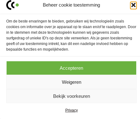
generation als doel.
Beheer cookie toestemming
LEES MEER
Om de beste ervaringen te bieden, gebruiken wij technologieën zoals
cookies om informatie over je apparaat op te slaan en/of te raadplegen. Door
in te stemmen met deze technologieën kunnen wij gegevens zoals
surfgedrag of unieke ID's op deze site verwerken. Als je geen toestemming
geeft of uw toestemming intrekt, kan dit een nadelige invloed hebben op
bepaalde functies en mogelijkheden.
Accepteren
Ook toe aan een
Weigeren
ijzersterk
Bekijk voorkeuren
Privacy
verhaal?
We denken graag met je mee over de rode draad in