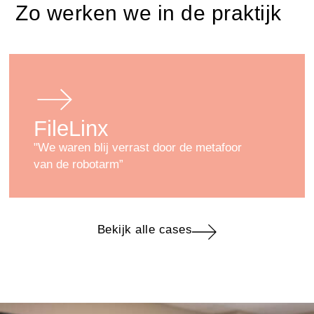
Zo werken we in de praktijk
FileLinx
"We waren blij verrast door de metafoor
van de robotarm”
Bekijk alle cases