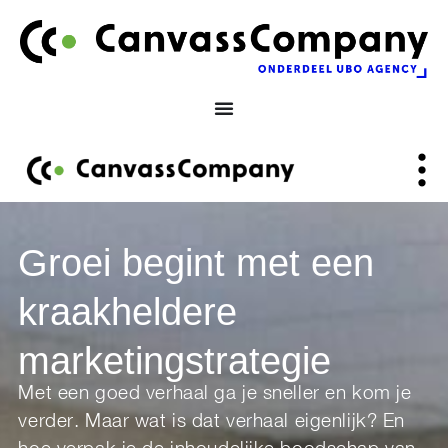
Ga
de
naar
inhoud
de
inhoud
Groei begint met een
kraakheldere
marketingstrategie
Met een goed verhaal ga je sneller en kom je
verder. Maar wat is dat verhaal eigenlijk? En
hoe verpak je de inhoudelijke boodschap van