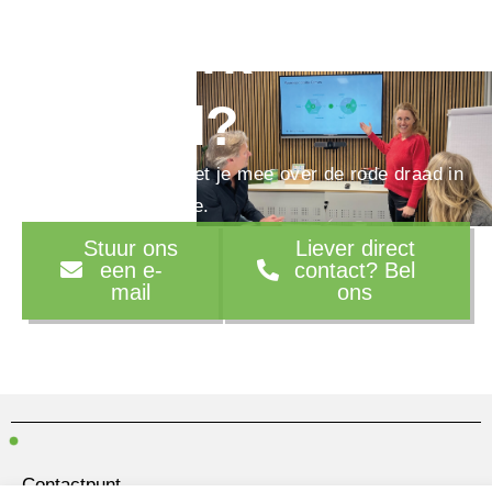
ijzersterk
verhaal?
We denken graag met je mee over de rode draad in
je marketingstrategie.
Stuur ons
Liever direct
een e-
contact? Bel
mail
ons
Contactpunt