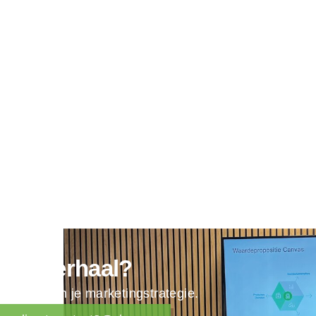
ELOPMENT
 die digitaal
terk verhaal?
e draad in je marketingstrategie.