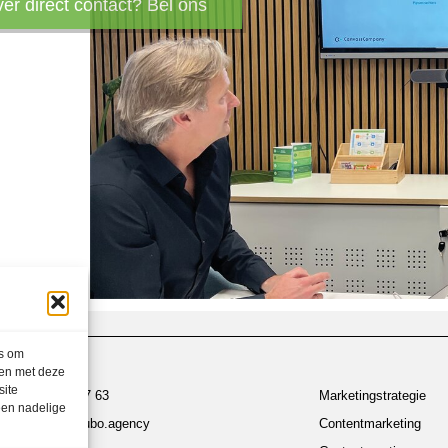
ver direct contact? Bel ons
es om
men met deze
site
030 700 97 63
Marketingstrategie
een nadelige
contact@ubo.agency
Contentmarketing