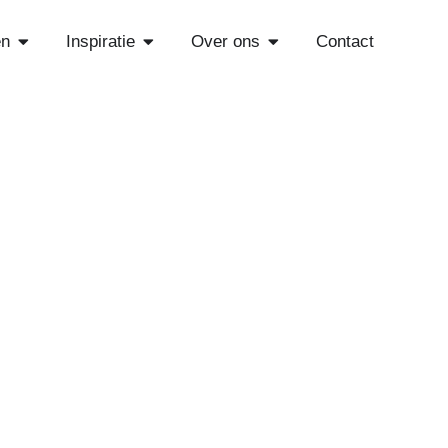
Open Diensten
Open Inspiratie
Open Over ons
en
Inspiratie
Over ons
Contact
e