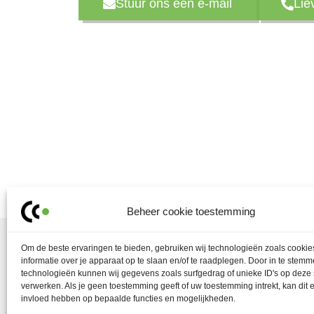
Stuur ons een e-mail
Lie
Beheer cookie toestemming
Om de beste ervaringen te bieden, gebruiken wij technologieën zoals cooki
informatie over je apparaat op te slaan en/of te raadplegen. Door in te stem
technologieën kunnen wij gegevens zoals surfgedrag of unieke ID's op deze 
Contactpunt
verwerken. Als je geen toestemming geeft of uw toestemming intrekt, kan dit 
Amersfoortseweg 28
invloed hebben op bepaalde functies en mogelijkheden.