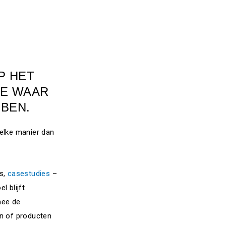
P HET
IE WAAR
BEN.
welke manier dan
cs,
casestudies
–
l blijft
mee de
en of producten