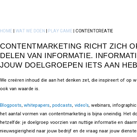
HOME
|
WAT WE DOEN
|
PLAY GAME
|
CONTENTCREATIE
CONTENTMARKETING RICHT ZICH O
DELEN VAN INFORMATIE. INFORMAT
JOUW DOELGROEPEN IETS AAN HEB
We creëren inhoud die aan het denken zet, die inspireert of op 
ook van waarde is.
Blogposts
,
whitepapers
,
podcasts
,
video’s
, webinars, infographi
het aantal vormen van contentmarketing is bijna oneindig. Het doe
hetzelfde: je doelgroep voorzien van nuttige informatie en daar
nieuwsgierigheid naar jouw bedrijf en de vraag naar jouw dienst