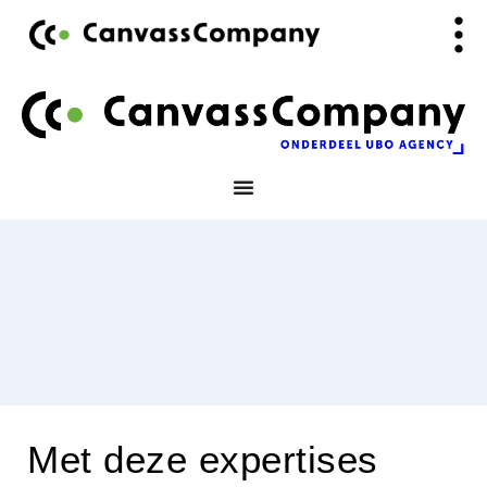
Ga
de
naar
inhoud
de
inhoud
Met deze expertises