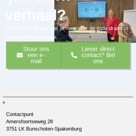
verhaal?
We denken graag met je mee over de rode draad in
je marketingstrategie.
Stuur ons
Liever direct
een e-
contact? Bel
mail
ons
Contactpunt
Amersfoortseweg 28
3751 LK Bunschoten-Spakenburg