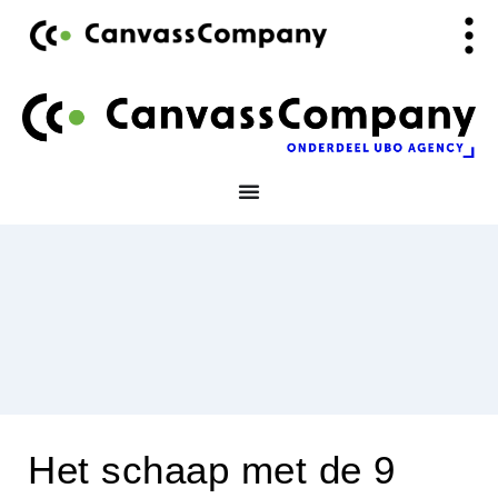
Ga
de
naar
inhoud
de
inhoud
Het schaap met de 9