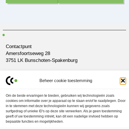
Contactpunt
Amersfoortseweg 28
3751 LK Bunschoten-Spakenburg
030 700 97 63
contact@ubo.agency
Beheer cookie toestemming
L
I
i
n
Om de beste ervaringen te bieden, gebruiken wij technologieën zoals
n
s
cookies om informatie over je apparaat op te slaan en/of te raadplegen. Door
k
t
Marketingstrategie
e
a
in te stemmen met deze technologieën kunnen wij gegevens zoals
d
g
surfgedrag of unieke ID's op deze site verwerken. Als je geen toestemming
Contentmarketing
i
r
geeft of uw toestemming intrekt, kan dit een nadelige invloed hebben op
n
a
Contentcreatie
m
bepaalde functies en mogelijkheden.