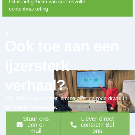
Dit is het geheim van succesvolle
contentmarketing
Ook toe aan een
ijzersterk
verhaal?
We denken graag met je mee over de rode draad in
je marketingstrategie.
Stuur ons
Liever direct
een e-
contact? Bel
mail
ons