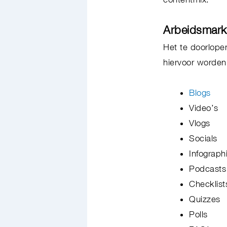
Arbeidsmark
Het te doorlope
hiervoor worden
Blogs
Video’s
Vlogs
Socials
Infograph
Podcast
Checklis
Quizzes
Polls