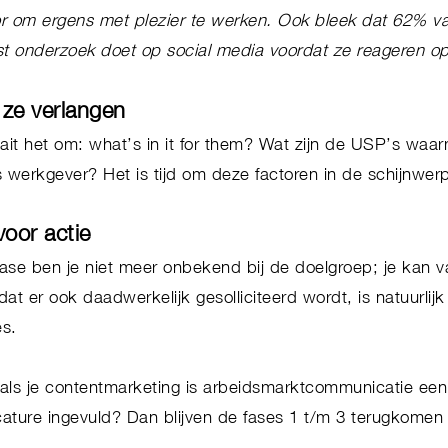
tor om ergens met plezier te werken. Ook bleek dat 62% v
erst onderzoek doet op social media voordat ze reageren 
 ze verlangen
ait het om: what’s in it for them? Wat zijn de USP’s waar
s werkgever? Het is tijd om deze factoren in de schijnwer
 voor actie
 fase ben je niet meer onbekend bij de doelgroep; je kan 
at er ook daadwerkelijk gesolliciteerd wordt, is natuurlijk
ses.
als je contentmarketing is arbeidsmarktcommunicatie een
cature ingevuld? Dan blijven de fases 1 t/m 3 terugkomen 