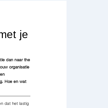
met je
ie dan naar the
jouw organisatie
een
ng. Hoe en wat
 dat het lastig