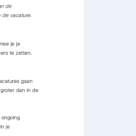
an de
op de vacature.
mee je je
pers te zetten.
vacatures gaan
 groter dan in de
 ongoing
in je