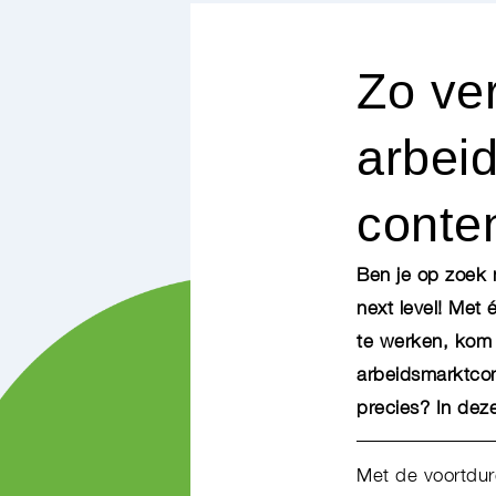
Zo ve
arbei
conte
Ben je op zoek 
next level! Met 
te werken, kom 
arbeidsmarktcom
precies? In dez
Met de voortdur