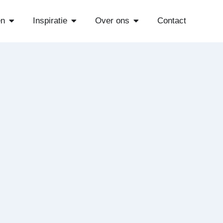
Open Diensten
Open Inspiratie
Open Over ons
en
Inspiratie
Over ons
Contact