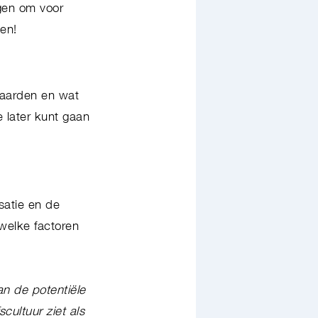
gen om voor
pen!
nwaarden en wat
 later kunt gaan
satie en de
welke factoren
n de potentiële
ultuur ziet als