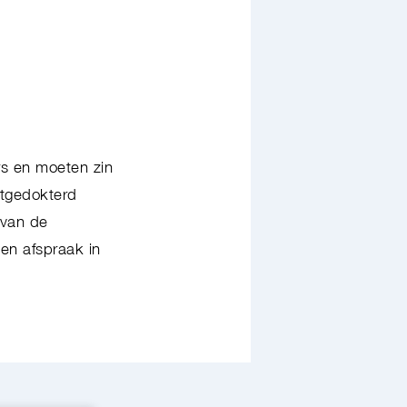
.
rs en moeten zin
itgedokterd
 van de
een afspraak in