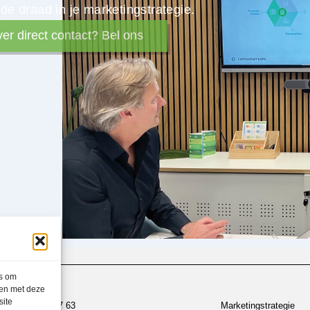
e draad in je marketingstrategie.
ver direct contact? Bel ons
es om
men met deze
site
030 700 97 63
Marketingstrategie