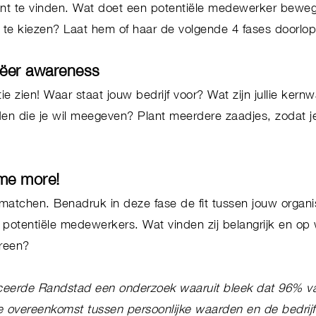
ent te vinden. Wat doet een potentiële medewerker bewe
e te kiezen? Laat hem of haar de volgende 4 fases doorlo
eëer awareness
tie zien! Waar staat jouw bedrijf voor? Wat zijn jullie ker
den die je wil meegeven? Plant meerdere zaadjes, zodat je
l me more!
matchen. Benadruk in deze fase de fit tussen jouw organi
 potentiële medewerkers. Wat vinden zij belangrijk en op 
ereen?
iceerde Randstad een onderzoek waaruit bleek dat 96% va
overeenkomst tussen persoonlijke waarden en de bedrijfsc