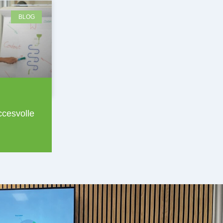
BLOG
ccesvolle