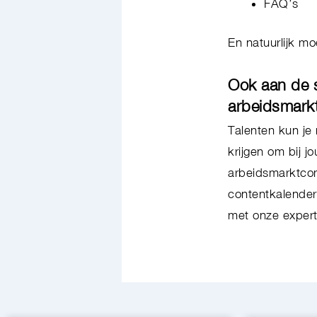
FAQ’s
En natuurlijk m
Ook aan de 
arbeidsmar
Talenten kun je
krijgen om bij 
arbeidsmarktcom
contentkalender.
met onze exper