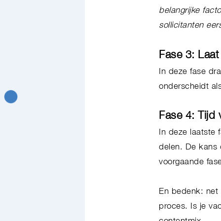
belangrijke fac
sollicitanten e
Fase 3: Laat
In deze fase dra
onderscheidt al
Fase 4: Tijd
In deze laatste
delen. De kans d
voorgaande fa
En bedenk: net 
proces. Is je va
contentmix.