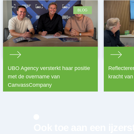
BLOG
UBO Agency versterkt haar positie
Reflectere
met de overname van
kracht van
CanvassCompany
Ook toe aan een ijzers