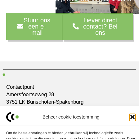
je marketingstrategie.
Stuur ons
Liever direct
een e-
contact? Bel
mail
ons
Contactpunt
Amersfoortseweg 28
3751 LK Bunschoten-Spakenburg
030 700 97 63
Beheer cookie toestemming
contact@ubo.agency
Om de beste ervaringen te bieden, gebruiken wij technologieën zoals
L
I
i
n
cookies om informatie over je apparaat op te slaan en/of te raadplegen. Door