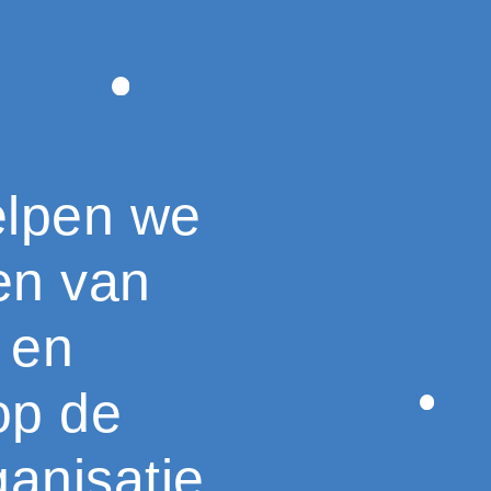
elpen we
en van
 en
op de
anisatie.