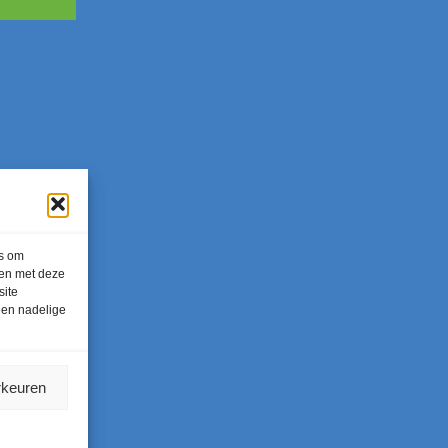
es om
men met deze
site
een nadelige
rkeuren