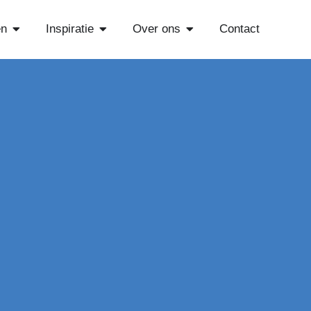
Open Diensten
Open Inspiratie
Open Over ons
en
Inspiratie
Over ons
Contact