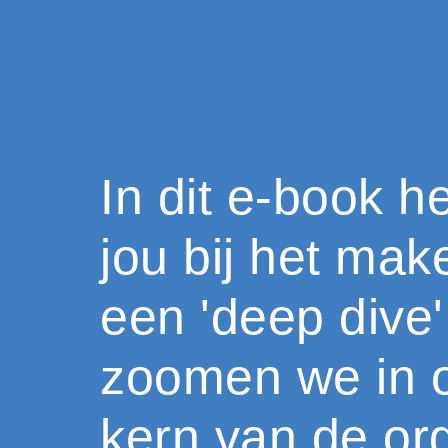
In dit e-book h
jou bij het mak
een 'deep dive'
zoomen we in 
kern van de org