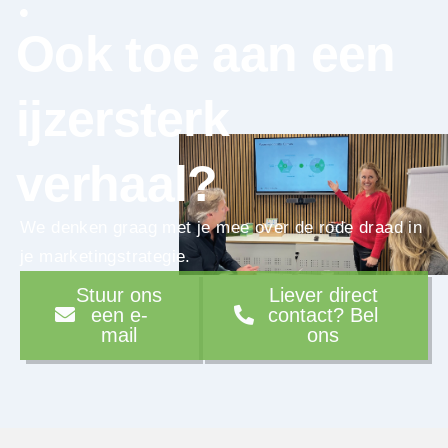
Ook toe aan een
ijzersterk
verhaal?
We denken graag met je mee over de rode draad in
je marketingstrategie.
Stuur ons
Liever direct
een e-
contact? Bel
mail
ons