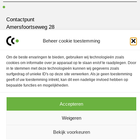
Contactpunt
Amersfoortseweg 28
3751 LK Bunschoten-Spakenburg
Beheer cookie toestemming
030 700 97 63
contact@ubo.agency
Om de beste ervaringen te bieden, gebruiken wij technologieën zoals
cookies om informatie over je apparaat op te slaan en/of te raadplegen. Door
L
I
in te stemmen met deze technologieën kunnen wij gegevens zoals
i
n
surfgedrag of unieke ID's op deze site verwerken. Als je geen toestemming
n
s
k
t
geeft of uw toestemming intrekt, kan dit een nadelige invloed hebben op
Marketingstrategie
e
a
bepaalde functies en mogelijkheden.
d
g
Contentmarketing
i
r
n
a
Contentcreatie
m
Accepteren
Weigeren
CanvassCompany @ 2025
Algemene voorwaarden
Privacy voorwaarden
Bekijk voorkeuren