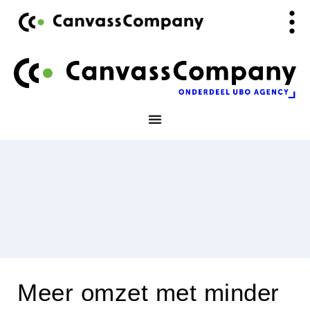
Ga
de
naar
inhoud
de
inhoud
Meer omzet met minder