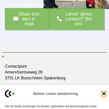
je marketingstrategie.
Stuur ons
Liever direct
een e-
contact? Bel
mail
ons
Contactpunt
Amersfoortseweg 28
3751 LK Bunschoten-Spakenburg
030 700 97 63
Beheer cookie toestemming
contact@ubo.agency
L
I
Om de beste ervaringen te bieden, gebruiken wij technologieën zoals
i
n