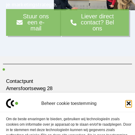
je marketingstrategie.
Stuur ons
Liever direct
een e-
contact? Bel
mail
ons
Contactpunt
Amersfoortseweg 28
3751 LK Bunschoten-Spakenburg
Beheer cookie toestemming
030 700 97 63
contact@ubo.agency
Om de beste ervaringen te bieden, gebruiken wij technologieën zoals
cookies om informatie over je apparaat op te slaan en/of te raadplegen. Door
L
I
in te stemmen met deze technologieën kunnen wij gegevens zoals
i
n