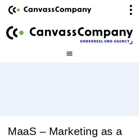
Ga
de
naar
inhoud
de
inhoud
MaaS – Marketing as a