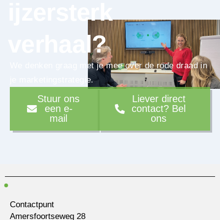
ijzersterk
verhaal?
We denken graag met je mee over de rode draad in
je marketingstrategie.
Stuur ons
Liever direct
een e-
contact? Bel
mail
ons
Contactpunt
Amersfoortseweg 28