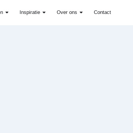
Open Diensten
Open Inspiratie
Open Over ons
en
Inspiratie
Over ons
Contact