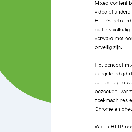
Mixed content b
video of andere 
HTTPS getoond w
niet als volled
verward met ee
onveilig zijn.
Het concept mix
aangekondigd di
content op je w
bezoeken, vanaf
zoekmachines en
Chrome en check
Wat is HTTP oo