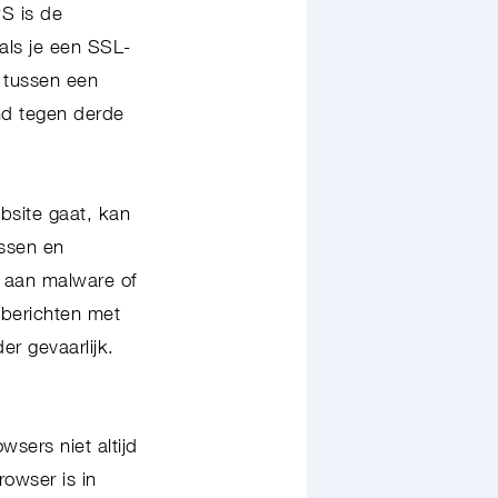
S is de
als je een SSL-
t tussen een
d tegen derde
bsite gaat, kan
essen en
 aan malware of
 berichten met
r gevaarlijk.
sers niet altijd
rowser is in