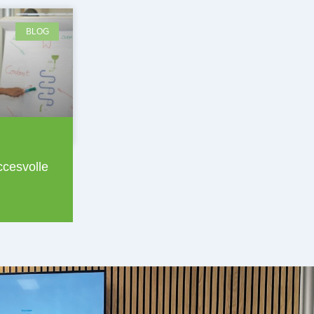
BLOG
ccesvolle