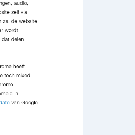
ngen, audio,
ite zelf via
 zal de website
er wordt
 dat delen
rome heeft
je toch mixed
Chrome
rheid in
date
van Google