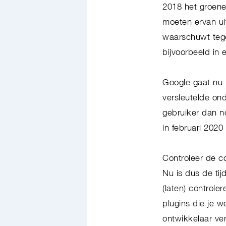
2018 het groene 
moeten ervan uit
waarschuwt tege
bijvoorbeeld in 
Google gaat nu 
versleutelde on
gebruiker dan n
in februari 202
Controleer de c
Nu is dus de ti
(laten) controle
plugins die je 
ontwikkelaar ve