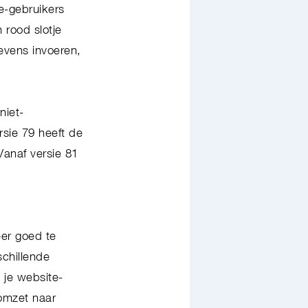
e-gebruikers
 rood slotje
evens invoeren,
niet-
sie 79 heeft de
Vanaf versie 81
eer goed te
schillende
 je website-
 omzet naar