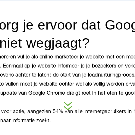
rg je ervoor dat Goog
 niet wegjaagt?
ereren vul je als online marketeer je website met een moo
 Eenmaal op je website informeer je je bezoekers en verle
evens achter te laten: de start van je leadnurturingproce
te vullen moet je website echter wel als veilig worden erv
update van Google Chrome dreigt roet in het eten te gooi
d voor actie, aangezien 54% van alle internetgebruikers in
aar informatie zoekt.