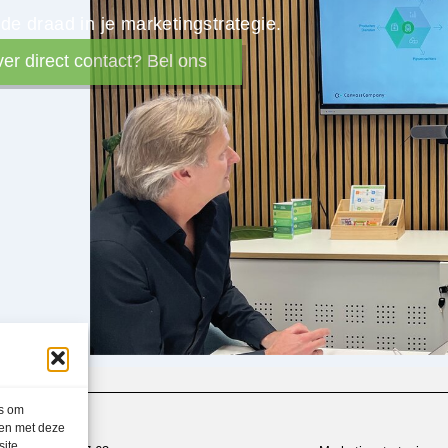
e draad in je marketingstrategie.
ver direct contact? Bel ons
es om
men met deze
site