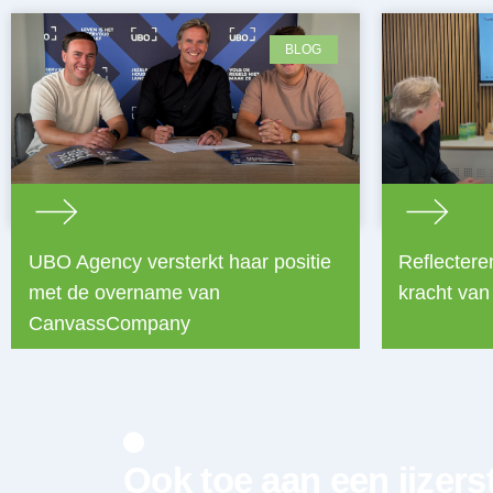
BLOG
UBO Agency versterkt haar positie
Reflectere
met de overname van
kracht van
CanvassCompany
Ook toe aan een ijzers