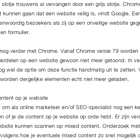
slotje trouwens al vervangen door een grijs slotje. Chrom
 kunnen gaan dat een website veilig is, vindt Google. Een
nwoordig bezoekers als zij op een onveilige website geg
een formulier.
nog verder met Chrome. Vanaf Chrome versie 79 worden 
derdelen op een website gewoon niet meer getoond. In ver
og wel de optie om deze functie handmatig uit te zetten. 
0 worden dergelijke elementen echt niet meer geladen.
ontent op je website
jd om als online marketeer en/of SEO-specialist nog een k
ren of je de content op je website op orde hebt. Er zijn ver
website kunnen scannen op mixed content. Onderzoek met
rvolgens hoe je eventuele mixed content zo snel mogelijk