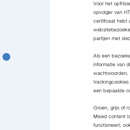
Voor het opfris
opvolger van HT
certificaat heb
websitebezoeke
partijen met sle
Als een bezoeker
informatie van 
wachtwoorden. O
trackingcookies
een bepaalde co
Groen, grijs of r
Mixed content is
functioneert, oo