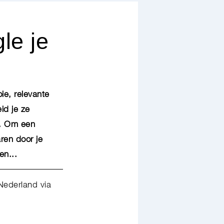
le je
ie, relevante
id je ze
s. Om een
aren door je
en...
 Nederland via