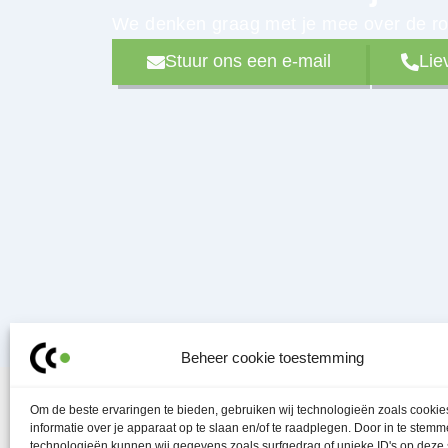
We denken graag met je mee over de rod
Stuur ons een e-mail
Lie
Beheer cookie toestemming
Om de beste ervaringen te bieden, gebruiken wij technologieën zoals cooki
informatie over je apparaat op te slaan en/of te raadplegen. Door in te stem
technologieën kunnen wij gegevens zoals surfgedrag of unieke ID's op deze 