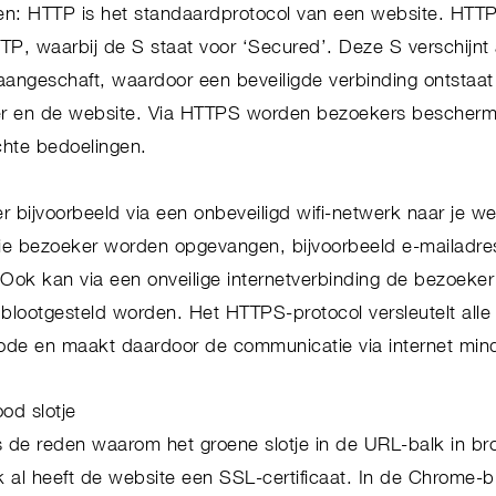
sen: HTTP is het standaardprotocol van een website. HTTP
TP, waarbij de S staat voor ‘Secured’. Deze S verschijnt 
t aangeschaft, waardoor een beveiligde verbinding ontstaa
r en de website. Via HTTPS worden bezoekers bescherm
chte bedoelingen.
 bijvoorbeeld via een onbeveiligd wifi-netwerk naar je we
die bezoeker worden opgevangen, bijvoorbeeld e-mailadr
ok kan via een onveilige internetverbinding de bezoeker
 blootgesteld worden. Het HTTPS-protocol versleutelt alle
de en maakt daardoor de communicatie via internet minde
ood slotje
 de reden waarom het groene slotje in de URL-balk in brow
k al heeft de website een SSL-certificaat. In de Chrome-b