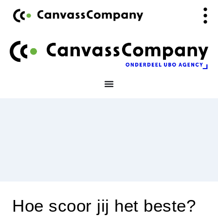
Ga
de
naar
inhoud
de
inhoud
Hoe scoor jij het beste?