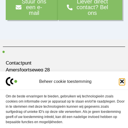
Stuur ons
Liever direct
een e-
contact? Bel
mail
ons
Contactpunt
Amersfoortseweg 28
3751 LK Bunschoten-Spakenburg
Beheer cookie toestemming
030 700 97 63
contact@ubo.agency
Om de beste ervaringen te bieden, gebruiken wij technologieën zoals
cookies om informatie over je apparaat op te slaan en/of te raadplegen. Door
in te stemmen met deze technologieën kunnen wij gegevens zoals
L
I
i
n
surfgedrag of unieke ID's op deze site verwerken. Als je geen toestemming
n
s
geeft of uw toestemming intrekt, kan dit een nadelige invloed hebben op
k
t
Marketingstrategie
e
a
bepaalde functies en mogelijkheden.
d
g