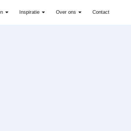
Open Diensten
Open Inspiratie
Open Over ons
en
Inspiratie
Over ons
Contact