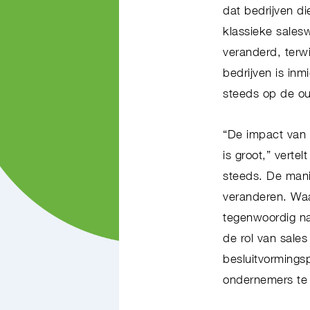
dat bedrijven di
klassieke salesw
veranderd, terwi
bedrijven is in
steeds op de o
“De impact van h
is groot,” verte
steeds. De manie
veranderen. Waa
tegenwoordig na
de rol van sale
besluitvormingsp
ondernemers te 