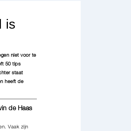
 is
ogen niet voor te
t 50 tips
chter staat
n heeft de
win de Haas
n. Vaak zijn