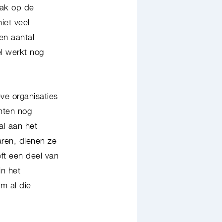
aak op de
iet veel
en aantal
el werkt nog
eve organisaties
unten nog
al aan het
aren, dienen ze
ft een deel van
in het
m al die