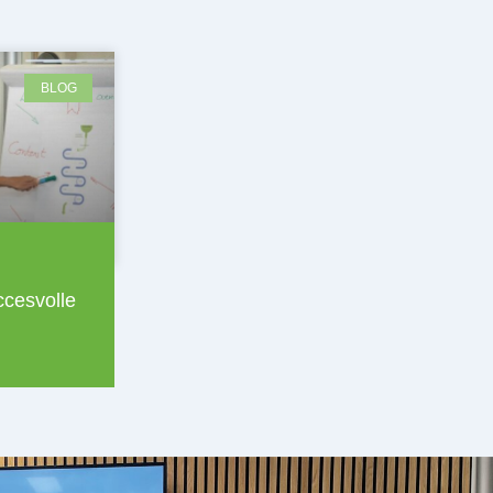
BLOG
ccesvolle