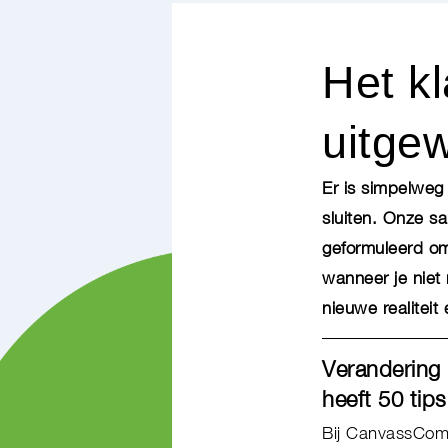
Het k
uitge
Er is simpelweg 
sluiten. Onze s
geformuleerd om 
wanneer je niet
nieuwe realitei
Verandering 
heeft 50 tips
Bij CanvassComp