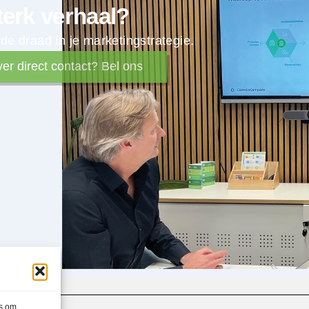
terk verhaal?
e draad in je marketingstrategie.
ver direct contact? Bel ons
es om