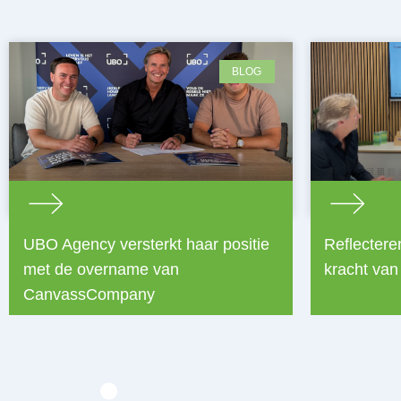
BLOG
UBO Agency versterkt haar positie
Reflectere
met de overname van
kracht van
CanvassCompany