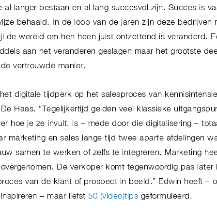
e al langer bestaan en al lang succesvol zijn. Succes is v
ijze behaald. In de loop van de jaren zijn deze bedrijven n
jl de wereld om hen heen juist ontzettend is veranderd. E
middels aan het veranderen geslagen maar het grootste de
ude vertrouwde manier.
et digitale tijdperk op het salesproces van kennisintensi
lt De Haas. “Tegelijkertijd gelden veel klassieke uitgangsp
r hoe je ze invult, is – mede door die digitalisering – tota
r marketing en sales lange tijd twee aparte afdelingen w
uw samen te werken of zelfs te integreren. Marketing hee
s overgenomen. De verkoper komt tegenwoordig pas later 
roces van de klant of prospect in beeld.” Edwin heeft – o
inspireren – maar liefst
50 (video)tips
geformuleerd.