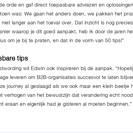
e orde en gaf direct toepasbare adviezen en oplossingen
toen was: We gaan het anders doen, we pakken het proa
niet langer aan het toeval over. Dat inzicht is nog precies
nier waarop je dit goed aanpakt, heb ik door de jaren h
 dus om je bij te praten, en dat in de vorm van 50 tips!”
sbare tips
twording wil Edwin ook inspireren bij de aanpak. “Hopel
age leveren om B2B-organisaties succesvol te laten blijve
deze journey al geslaagd als we ook maar een klein beetj
t verhogen van het bewustzijn dat verandering echt noodz
 eraan en eigenlijk had je gisteren al moeten beginnen.”