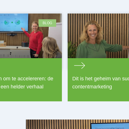
BLOG
n om te accelereren: de
Dit is het geheim van su
 een helder verhaal
contentmarketing