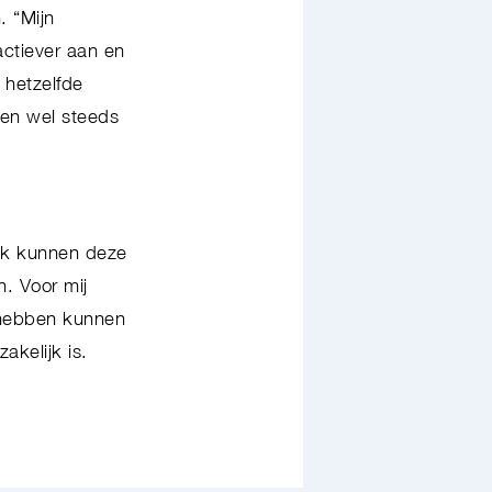
. “Mijn
ctiever aan en
 hetzelfde
een wel steeds
ijk kunnen deze
n. Voor mij
e hebben kunnen
akelijk is.