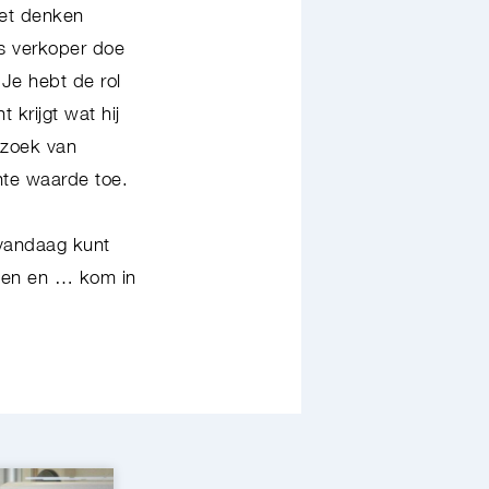
het denken
ls verkoper doe
 Je hebt de rol
 krijgt wat hij
n zoek van
hte waarde toe.
 vandaag kunt
lgen en … kom in