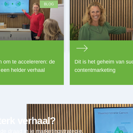
BLOG
n om te accelereren: de
Dit is het geheim van su
 een helder verhaal
contentmarketing
terk verhaal?
e draad in je marketingstrategie.