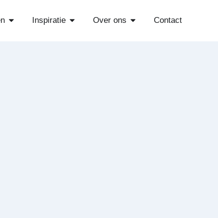
Open Diensten
Open Inspiratie
Open Over ons
en
Inspiratie
Over ons
Contact