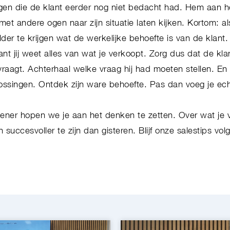
gen die de klant eerder nog niet bedacht had. Hem aan 
et andere ogen naar zijn situatie laten kijken. Kortom: a
der te krijgen wat de werkelijke behoefte is van de klant.
nt jij weet alles van wat je verkoopt. Zorg dus dat de klant
j vraagt. Achterhaal welke vraag hij had moeten stellen. E
lossingen. Ontdek zijn ware behoefte. Pas dan voeg je ec
ner hopen we je aan het denken te zetten. Over wat je
uccesvoller te zijn dan gisteren. Blijf onze salestips vo