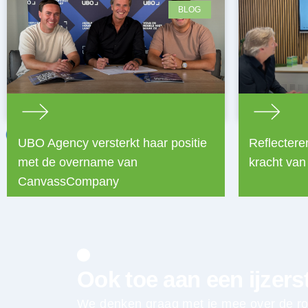
BLOG
UBO Agency versterkt haar positie
Reflectere
met de overname van
kracht van
CanvassCompany
Ook toe aan een ijzers
We denken graag met je mee over de rod