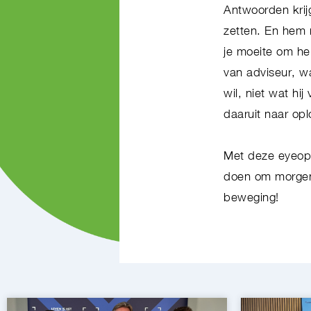
Antwoorden krij
zetten. En hem m
je moeite om hel
van adviseur, wa
wil, niet wat hi
daaruit naar op
Met deze eyeope
doen om morgen s
beweging!