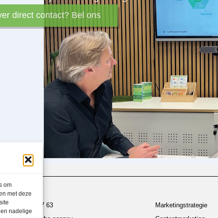
ver direct contact? Bel ons
es om
men met deze
site
030 700 97 63
Marketingstrategie
een nadelige