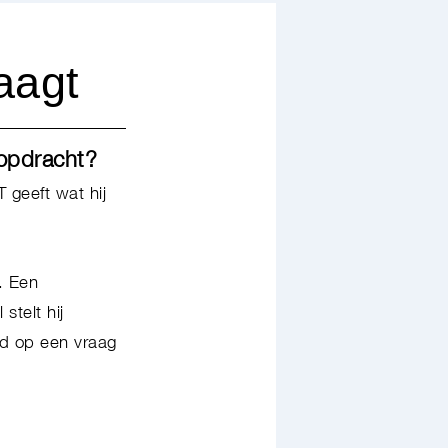
raagt
e opdracht?
 geeft wat hij
. Een
stelt hij
rd op een vraag