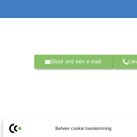
Ook toe aan een ijzers
We denken graag met je mee over de rod
Stuur ons een e-mail
Lie
Beheer cookie toestemming