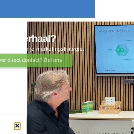
terk verhaal?
e draad in je marketingstrategie.
ver direct contact? Bel ons