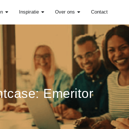
Open Diensten
Open Inspiratie
Open Over ons
en
Inspiratie
Over ons
Contact
ntcase: Emeritor