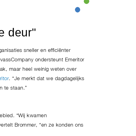
e deur"
nisaties sneller en efficiënter
CanvassCompany ondersteunt Emeritor
vak, maar heel weinig weten over
itor
. “Je merkt dat we dagdagelijks
 te staan.”
gebied. “Wij kwamen
vertelt Brommer, “en ze konden ons