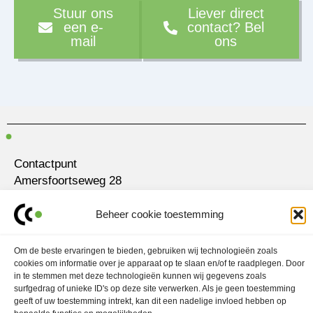
Stuur ons
Liever direct
een e-
contact? Bel
mail
ons
Contactpunt
Amersfoortseweg 28
3751 LK Bunschoten-Spakenburg
Beheer cookie toestemming
030 700 97 63
contact@ubo.agency
Om de beste ervaringen te bieden, gebruiken wij technologieën zoals
cookies om informatie over je apparaat op te slaan en/of te raadplegen. Door
L
I
in te stemmen met deze technologieën kunnen wij gegevens zoals
i
n
surfgedrag of unieke ID's op deze site verwerken. Als je geen toestemming
n
s
k
t
geeft of uw toestemming intrekt, kan dit een nadelige invloed hebben op
Marketingstrategie
e
a