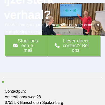
verhaal?
We denken graag met je mee over de rode draad in
je marketingstrategie.
Stuur ons
Liever direct
een e-
contact? Bel
mail
ons
Contactpunt
Amersfoortseweg 28
3751 LK Bunschoten-Spakenburg