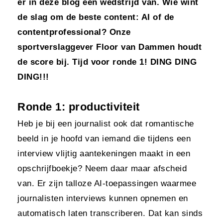
er in deze blog een wedstrijd van. Wie wint
de slag om de beste content: AI of de
contentprofessional? Onze
sportverslaggever Floor van Dammen houdt
de score bij. Tijd voor ronde 1! DING DING
DING!!!
Ronde 1:
productiviteit
Heb
je
bij
een journalist
ook dat romantische
beeld in je hoofd van iemand die
tijdens een
interview
vlijtig
aantekeningen maakt in een
opschrijfboekje?
Neem daar maar afscheid
van
.
Er zijn talloze AI
-toepassingen waarmee
j
ournalisten
interviews kun
nen
opnemen en
automatisch laten transcriberen.
Dat kan sinds