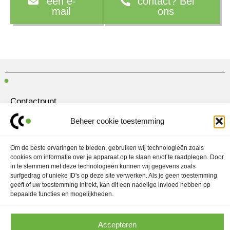
een e-
contact? Bel
mail
ons
Contactpunt
Amersfoortseweg 28
Beheer cookie toestemming
3751 LK Bunschoten-Spakenburg
030 700 97 63
Om de beste ervaringen te bieden, gebruiken wij technologieën zoals
cookies om informatie over je apparaat op te slaan en/of te raadplegen. Door
contact@ubo.agency
in te stemmen met deze technologieën kunnen wij gegevens zoals
surfgedrag of unieke ID's op deze site verwerken. Als je geen toestemming
L
I
geeft of uw toestemming intrekt, kan dit een nadelige invloed hebben op
i
n
n
s
bepaalde functies en mogelijkheden.
k
t
Marketingstrategie
e
a
d
g
Contentmarketing
i
r
Accepteren
n
a