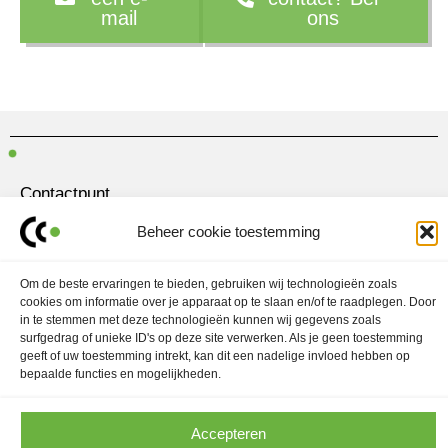
mail
ons
Contactpunt
Amersfoortseweg 28
Beheer cookie toestemming
3751 LK Bunschoten-Spakenburg
030 700 97 63
Om de beste ervaringen te bieden, gebruiken wij technologieën zoals
cookies om informatie over je apparaat op te slaan en/of te raadplegen. Door
contact@ubo.agency
in te stemmen met deze technologieën kunnen wij gegevens zoals
surfgedrag of unieke ID's op deze site verwerken. Als je geen toestemming
L
I
geeft of uw toestemming intrekt, kan dit een nadelige invloed hebben op
i
n
n
s
bepaalde functies en mogelijkheden.
k
t
Marketingstrategie
e
a
d
g
Contentmarketing
i
r
Accepteren
n
a
Contentcreatie