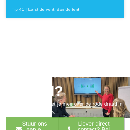
Tip 41 | Eerst de vent, dan de tent
Ook toe aan een
ijzersterk
verhaal?
We denken graag met je mee over de rode draad in
je marketingstrategie.
Stuur ons
Liever direct
een e-
contact? Bel