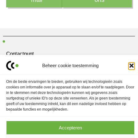
Contactpunt
Amersfoortseweg 28
Beheer cookie toestemming
3751 LK Bunschoten-Spakenburg
030 700 97 63
Om de beste ervaringen te bieden, gebruiken wij technologieën zoals
cookies om informatie over je apparaat op te slaan en/of te raadplegen. Door
contact@ubo.agency
in te stemmen met deze technologieën kunnen wij gegevens zoals
surfgedrag of unieke ID's op deze site verwerken. Als je geen toestemming
L
I
geeft of uw toestemming intrekt, kan dit een nadelige invloed hebben op
i
n
n
s
bepaalde functies en mogelijkheden.
k
t
Marketingstrategie
e
a
d
g
Contentmarketing
i
r
Accepteren
n
a
Contentcreatie
m