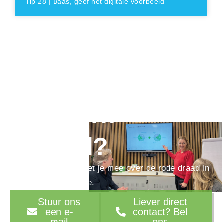
Tip 28 | Baas, geef het digitale voorbeeld
Ook toe aan een
ijzersterk
verhaal?
We denken graag met je mee over de rode draad in
je marketingstrategie.
Stuur ons
Liever direct
een e-
contact? Bel
mail
ons