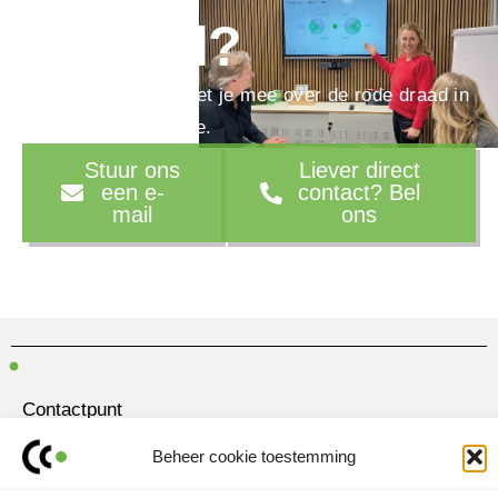
verhaal?
We denken graag met je mee over de rode draad in
je marketingstrategie.
Stuur ons
Liever direct
een e-
contact? Bel
mail
ons
Contactpunt
Amersfoortseweg 28
Beheer cookie toestemming
3751 LK Bunschoten-Spakenburg