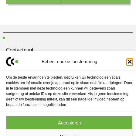
Contactpunt
Amersfoortseweg 28
Beheer cookie toestemming
3751 LK Bunschoten-Spakenburg
030 700 97 63
Om de beste ervaringen te bieden, gebruiken wij technologieën zoals
cookies om informatie over je apparaat op te slaan en/of te raadplegen. Door
contact@ubo.agency
in te stemmen met deze technologieën kunnen wij gegevens zoals
surfgedrag of unieke ID's op deze site verwerken. Als je geen toestemming
L
I
geeft of uw toestemming intrekt, kan dit een nadelige invloed hebben op
i
n
n
s
bepaalde functies en mogelijkheden.
k
t
Marketingstrategie
e
a
d
g
Contentmarketing
i
r
Accepteren
n
a
Contentcreatie
m