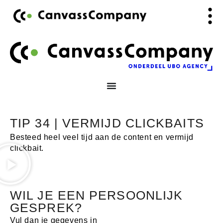
Ga
de
naar
inhoud
de
inhoud
TIP 34 | VERMIJD CLICKBAITS
Besteed heel veel tijd aan de content en vermijd
clickbait.
WIL JE EEN PERSOONLIJK
GESPREK?
Vul dan je gegevens in