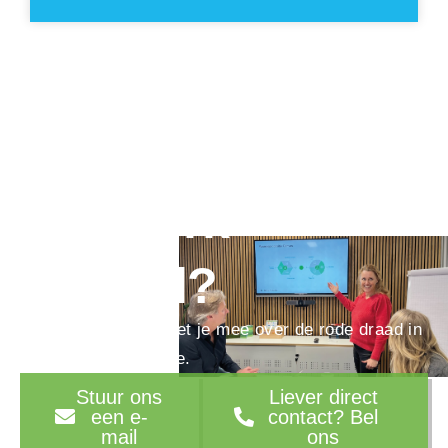
Ook toe aan een
ijzersterk
verhaal?
We denken graag met je mee over de rode draad in
je marketingstrategie.
Stuur ons
Liever direct
een e-
contact? Bel
mail
ons