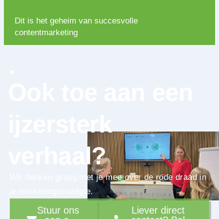
Dit is het geheim van succesvolle
contentmarketing
Ook toe aan een
ijzersterk
verhaal?
We denken graag met je mee over de rode draad in
je marketingstrategie.
Stuur ons
Liever direct