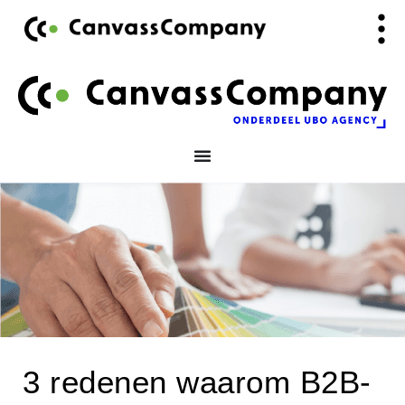
Ga
de
naar
inhoud
de
inhoud
3 redenen waarom B2B-