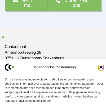
een e-
contact? Bel
mail
ons
Contactpunt
Amersfoortseweg 28
3751 LK Bunschoten-Spakenburg
Beheer cookie toestemming
030 700 97 63
contact@ubo.agency
Om de beste ervaringen te bieden, gebruiken wij technologieën zoals
L
I
cookies om informatie over je apparaat op te slaan en/of te raadplegen. Door
i
n
in te stemmen met deze technologieën kunnen wij gegevens zoals
n
s
k
t
surfgedrag of unieke ID's op deze site verwerken. Als je geen toestemming
Marketingstrategie
e
a
geeft of uw toestemming intrekt, kan dit een nadelige invloed hebben op
d
g
Contentmarketing
bepaalde functies en mogelijkheden.
i
r
n
a