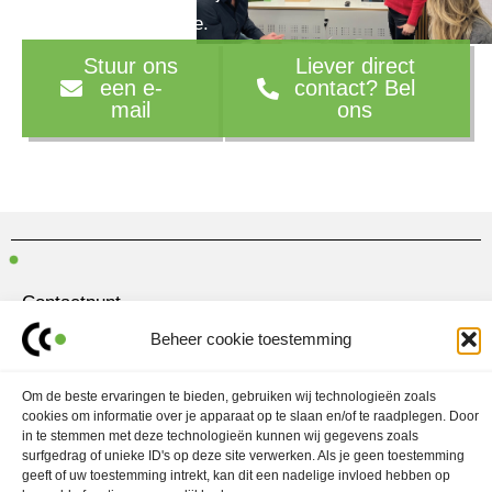
je marketingstrategie.
Stuur ons
Liever direct
een e-
contact? Bel
mail
ons
Contactpunt
Amersfoortseweg 28
Beheer cookie toestemming
3751 LK Bunschoten-Spakenburg
Om de beste ervaringen te bieden, gebruiken wij technologieën zoals
030 700 97 63
cookies om informatie over je apparaat op te slaan en/of te raadplegen. Door
contact@ubo.agency
in te stemmen met deze technologieën kunnen wij gegevens zoals
surfgedrag of unieke ID's op deze site verwerken. Als je geen toestemming
L
I
geeft of uw toestemming intrekt, kan dit een nadelige invloed hebben op
i
n