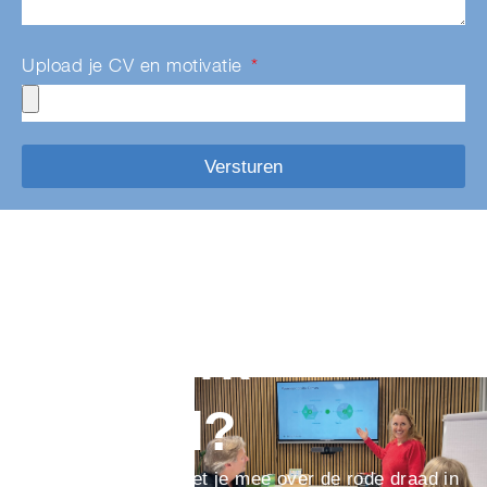
Upload je CV en motivatie
Versturen
Ook toe aan een
ijzersterk
verhaal?
We denken graag met je mee over de rode draad in