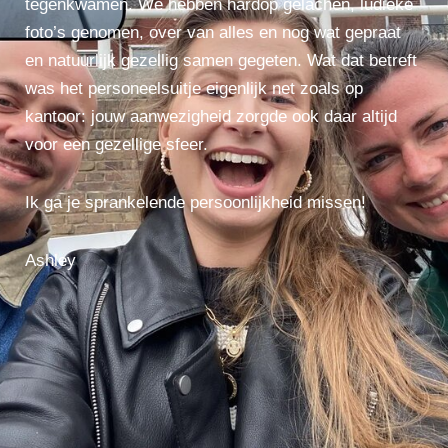
tegenkwamen. We hebben hardop gelachen, ludieke
foto’s genomen, over van alles en nog wat gepraat
en natuurlijk gezellig samen gegeten. Wat dat betreft
was het personeelsuitje eigenlijk net zoals op
kantoor: jouw aanwezigheid zorgde ook daar altijd
voor een gezellige sfeer.
Ik ga je sprankelende persoonlijkheid missen!
Ashley