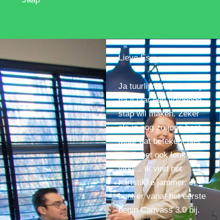
Lieve Es,
Ja tuurlijk snap ik dat je
na 4 jaar een volgende
stap wil maken. Zeker
als je nog zo jong bent.
Maar dat betekent niet
dat ik het ook leuk
vind… ik vind het
hartstikke jammer. Je
bent er vanaf het eerste
begin Canvass 3.0 bij.