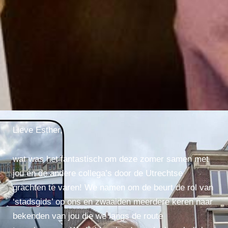
Lieve Esther,
wat was het fantastisch om deze zomer samen met
jou en de andere collega’s door de Utrechtse
grachten te varen! We namen om de beurt de rol van
‘stadsgids’ op ons en zwaaiden meerdere keren naar
bekenden van jou die we langs de route