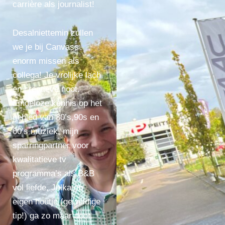
carrière als journalist!
Desalniettemin zullen
we je bij Canvass
enorm missen als
collega! Je vrolijke lach
en creatieve noot.
Eindeloze kennis op het
gebied van 80’s,90s en
00’s muziek, mijn
sparringpartner voor
kwalitatieve tv
programma’s als B&B
vol liefde, Jelka op
eigen houtje (geweldige
tip!) ga zo maar door.