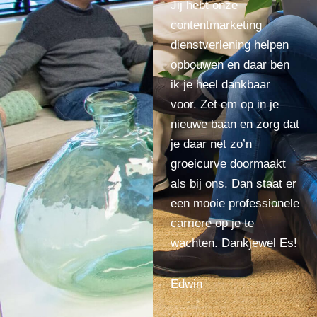
Jij hebt onze
contentmarketing
dienstverlening helpen
opbouwen en daar ben
ik je heel dankbaar
voor. Zet em op in je
nieuwe baan en zorg dat
je daar net zo’n
groeicurve doormaakt
als bij ons. Dan staat er
een mooie professionele
carriere op je te
wachten. Dankjewel Es!
Edwin